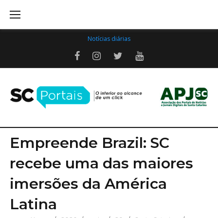
Skip
to
content
Notícias diárias
Facebook
Instagram
Twitter
Youtube
Empreende Brazil: SC
recebe uma das maiores
imersões da América
Latina