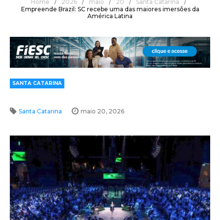
Home
/
2026
/
maio
/
20
/
Santa Catarina
/
Empreende Brazil: SC recebe uma das maiores imersões da
América Latina
SANTA CATARINA
Santa Catarina
maio 20, 2026