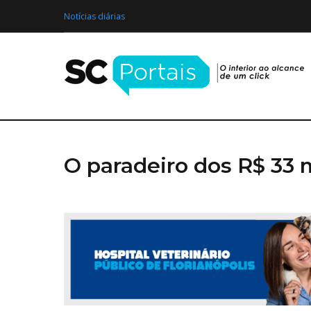
Skip
Notícias diárias
to
content
O paradeiro dos R$ 33 