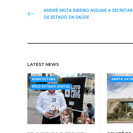
Navegação
ANDRÉ MOTA RIBEIRO ASSUME A SECRETAR
DE ESTADO DA SAÚDE
de
Post
LATEST NEWS
,
AGRICULTURA
SANTA CATA
PELO ESTADO DIGITAL
COMITÊ DE
PELO ESTADO ENTREVISTA -