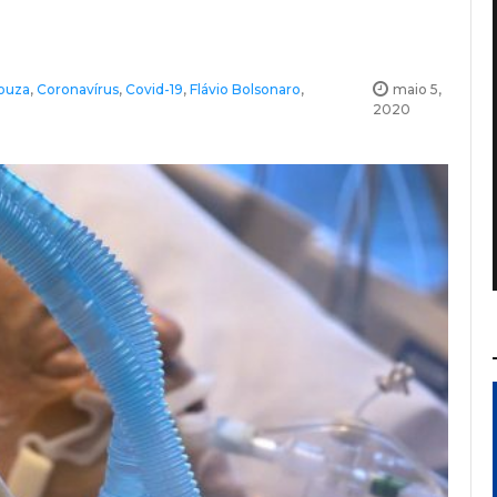
ouza
,
Coronavírus
,
Covid-19
,
Flávio Bolsonaro
,
maio 5,
2020