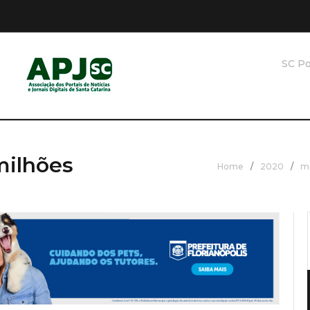
SC Po
milhões
Home
/
2020
/
m