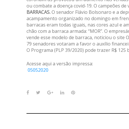
ou combate a doença covid-19. O campeões de ve
BARRACAS.
O senador Flávio Bolsonaro e a depu
acampamento organizado no domingo em frent
barracas eram todas iguais, nas cores azul e a
chão com a barraca armada: “MOR”. O empresár
vende esse modelo de barraca, noticiou o site 
79 senadores votaram a favor o auxílio finance
O Programa (PLP 39/2020) pode trazer R$ 125 b
Acesse aqui a versão impressa:
05052020
Facebook
Twitter
Google+
LinkedIn
Pinterest