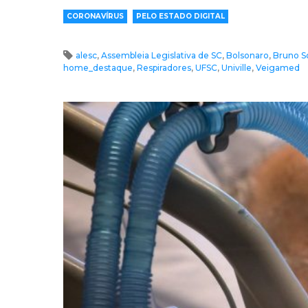
CORONAVÍRUS
PELO ESTADO DIGITAL
alesc
,
Assembleia Legislativa de SC
,
Bolsonaro
,
Bruno S
home_destaque
,
Respiradores
,
UFSC
,
Univille
,
Veigamed