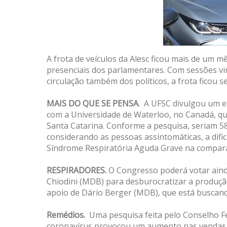
A frota de veículos da Alesc ficou mais de um 
presenciais dos parlamentares. Com sessões vir
circulação também dos políticos, a frota ficou s
MAIS DO QUE SE PENSA
. A UFSC divulgou um es
com a Universidade de Waterloo, no Canadá, qu
Santa Catarina. Conforme a pesquisa, seriam 58
considerando as pessoas assintomáticas, a difi
Síndrome Respiratória Aguda Grave na compara
RESPIRADORES.
O Congresso poderá votar ainda
Chiodini (MDB) para desburocratizar a produçã
apoio de Dário Berger (MDB), que está buscando
Remédios.
Uma pesquisa feita pelo Conselho F
coronavírus provocou um aumento nas vendas 