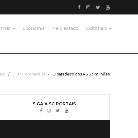
Facebook
Instagram
Twitter
Youtube
rtais
Economia
Pelo estado
Editoriais
aio
/
5
/
Coronavírus
/
O paradeiro dos R$ 33 milhões
SIGA A SC PORTAIS
Facebook
Instagram
Twitter
Youtube